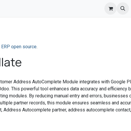
iamo
Prodotti
Servizi
Normative
Supporto
Negozio
l
ERP open source
.
llate
stomer Address AutoComplete Module integrates with Google Pl
doo. This powerful tool enhances data accuracy and efficiency by a
ing modules. By reducing manual entry and errors, businesses 
ultiple partner records, this module ensures seamless and accura
tact, Address Autocomplete partner, address autocomplete contac