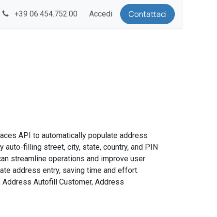
Contattaci​
+39 06.454.752.00
Accedi
aces API to automatically populate address
uto-filling street, city, state, country, and PIN
can streamline operations and improve user
te address entry, saving time and effort.
t, Address Autofill Customer, Address