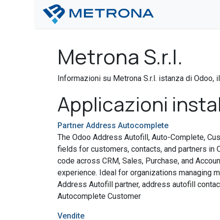
Passa al contenuto
Home
Chi s
Metrona S.r.l.
Informazioni su Metrona S.r.l. istanza di Odoo, i
Applicazioni insta
Partner Address Autocomplete
The Odoo Address Autofill, Auto-Complete, Cu
fields for customers, contacts, and partners in O
code across CRM, Sales, Purchase, and Account
experience. Ideal for organizations managing m
Address Autofill partner, address autofill con
Autocomplete Customer
Vendite