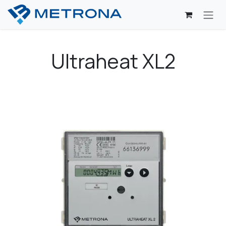
Passa al contenuto
Ultraheat XL2