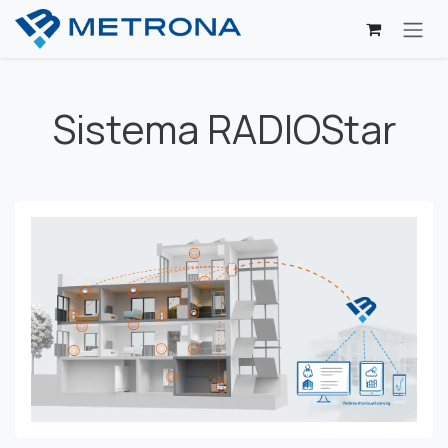
Passa al contenuto
Sistema RADIOStar